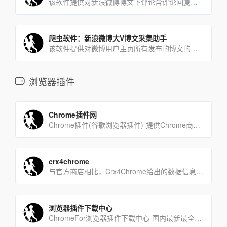
该软件提供对新浪微博博文下评论含评论回复采集下载。可下载的字段有：评论内容，用户id，时间、点赞数，二级评论数[…]
爬虫软件：新浪微博大V博文采集助手
该软件提供对微博用户主页所有发布的博文的采集下载。字段有：微博正文，mid，uid，bid，博文链接(评论链接[…]
浏览器插件
Chrome插件网
Chrome插件(谷歌浏览器插件)-提供Chrome商店中优秀的Chrome插件推荐与下载服务。Chrom[…]
crx4chrome
与官方商店相比，Crx4Chrome给出的数据信息更加全面，热门扩展排行、热门应用排行、最新扩展等不同形式的[…]
浏览器插件下载中心
ChromeFor浏览器插件下载中心-国内最新最全的浏览器chrome插件,应用,主题,下载中心。支持更新[…]