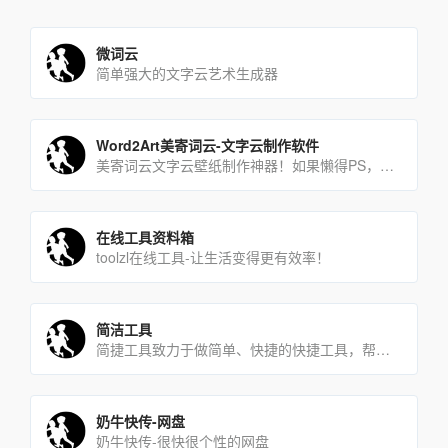
微词云
简单强大的文字云艺术生成器
Word2Art美寄词云-文字云制作软件
美寄词云文字云壁纸制作神器！如果懒得PS，只要上传图片，选好默认样式+输入文字，就能马上生成一个文字云壁纸，耗[…]
在线工具资料箱
toolzl在线工具-让生活变得更有效率！
简洁工具
简捷工具致力于做简单、快捷的快捷工具，帮助大家用最简捷的方式解决问题。
奶牛快传-网盘
奶牛快传-很快很个性的网盘