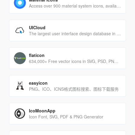
Access over 900 material system icons, available in a variety of sizes and densities, and as a web font.
UICloud
The largest user interface design database in the world.
flaticon
634,000+ Free vector icons in SVG, PSD, PNG, EPS format or as ICON FONT.
easyicon
PNG、ICO、ICNS格式图标搜索、图标下载服务
IcoMoonApp
Icon Font, SVG, PDF & PNG Generator