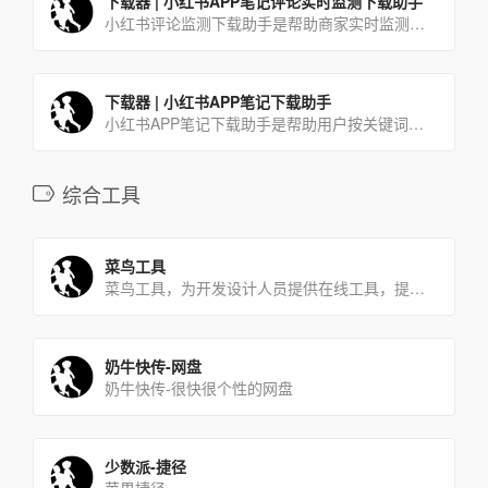
下载器 | 小红书APP笔记评论实时监测下载助手
小红书评论监测下载助手是帮助商家实时监测最新的潜在用户评论的工具，商家使用本工具可及时有效的第一时间获取同行及自己发布软文所吸引到的潜在用户。
下载器 | 小红书APP笔记下载助手
小红书APP笔记下载助手是帮助用户按关键词搜索采集并下载达人笔记的一款工具软件。用户只需在软件当中输入想要查[…]
综合工具
菜鸟工具
菜鸟工具，为开发设计人员提供在线工具，提供在线PHP、Python、CSS、JS调试，中文简繁体转换，进制[…]
奶牛快传-网盘
奶牛快传-很快很个性的网盘
少数派-捷径