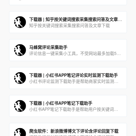
下载器 | 知乎按关键词搜索采集搜索问答及文章下载
知乎按关键词搜索采集搜索问答及文章下载
马蜂窝评论采集助手
评论信息一键采集小工具，不受网站最多加载5页的限制
下载器 | 小红书APP笔记评论实时监测下载助手
小红书评论监测下载助手是帮助商家实时监测最新的潜在用户评论的工具，商家使用本工具可及时有效的第一时间获取同行及自己发布软文所吸引到的潜在用户。
下载器 | 小红书APP笔记下载助手
小红书APP笔记下载助手是帮助用户按关键词搜索采集并下载达人笔记的一款工具软件。用户只需在软件当中输入想要查[…]
爬虫软件：新浪微博博文下评论含评论回复下载