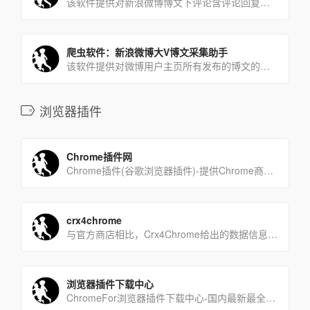
该软件提供对新浪微博博文下评论含评论回复采集下载。可下载的字段有：评论内容，用户id，时间、点赞数，二级评论数[…]
爬虫软件：新浪微博大V博文采集助手
该软件提供对微博用户主页所有发布的博文的采集下载。字段有：微博正文，mid，uid，bid，博文链接(评论链接[…]
浏览器插件
Chrome插件网
Chrome插件(谷歌浏览器插件)-提供Chrome商店中优秀的Chrome插件推荐与下载服务。Chrom[…]
crx4chrome
与官方商店相比，Crx4Chrome给出的数据信息更加全面，热门扩展排行、热门应用排行、最新扩展等不同形式的[…]
浏览器插件下载中心
ChromeFor浏览器插件下载中心-国内最新最全的浏览器chrome插件,应用,主题,下载中心。支持更新[…]