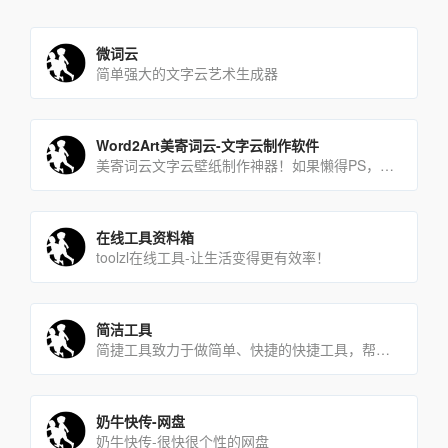
微词云
简单强大的文字云艺术生成器
Word2Art美寄词云-文字云制作软件
美寄词云文字云壁纸制作神器！如果懒得PS，只要上传图片，选好默认样式+输入文字，就能马上生成一个文字云壁纸，耗[…]
在线工具资料箱
toolzl在线工具-让生活变得更有效率！
简洁工具
简捷工具致力于做简单、快捷的快捷工具，帮助大家用最简捷的方式解决问题。
奶牛快传-网盘
奶牛快传-很快很个性的网盘