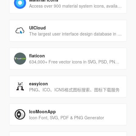
Access over 900 material system icons, available in a variety of sizes and densities, and as a web font.
UICloud
The largest user interface design database in the world.
flaticon
634,000+ Free vector icons in SVG, PSD, PNG, EPS format or as ICON FONT.
easyicon
PNG、ICO、ICNS格式图标搜索、图标下载服务
IcoMoonApp
Icon Font, SVG, PDF & PNG Generator