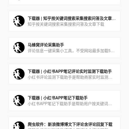
下载器 | 知乎按关键词搜索采集搜索问答及文章下载
知乎按关键词搜索采集搜索问答及文章下载
马蜂窝评论采集助手
评论信息一键采集小工具，不受网站最多加载5页的限制
下载器 | 小红书APP笔记评论实时监测下载助手
小红书评论监测下载助手是帮助商家实时监测最新的潜在用户评论的工具，商家使用本工具可及时有效的第一时间获取同行及自己发布软文所吸引到的潜在用户。
下载器 | 小红书APP笔记下载助手
小红书APP笔记下载助手是帮助用户按关键词搜索采集并下载达人笔记的一款工具软件。用户只需在软件当中输入想要查[…]
爬虫软件：新浪微博博文下评论含评论回复下载