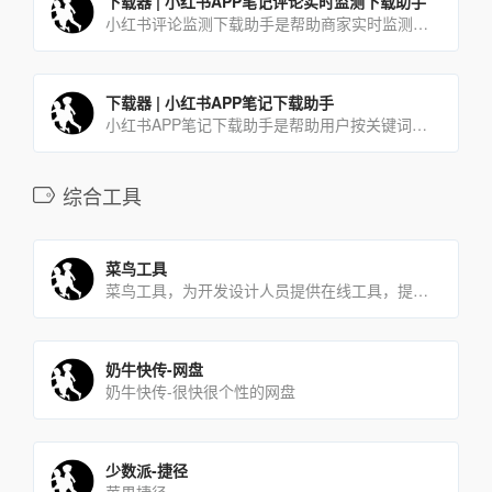
下载器 | 小红书APP笔记评论实时监测下载助手
小红书评论监测下载助手是帮助商家实时监测最新的潜在用户评论的工具，商家使用本工具可及时有效的第一时间获取同行及自己发布软文所吸引到的潜在用户。
下载器 | 小红书APP笔记下载助手
小红书APP笔记下载助手是帮助用户按关键词搜索采集并下载达人笔记的一款工具软件。用户只需在软件当中输入想要查[…]
综合工具
菜鸟工具
菜鸟工具，为开发设计人员提供在线工具，提供在线PHP、Python、CSS、JS调试，中文简繁体转换，进制[…]
奶牛快传-网盘
奶牛快传-很快很个性的网盘
少数派-捷径