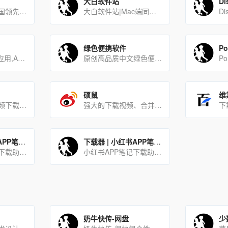
大白软件站
D
苹果软件园是中国领先的苹果Mac软件游戏下载网站，是国内苹果行业的第一品牌，被众多业内人士认为是中国最具发展潜[…]
大白软件站|Mac端同类工具帮你选精品一部新Mac的第一站
绿色便携软件
软件,下载,正版,应用,APP,Windows,Mac,Android,iOS,iPhone,手机,科技,限时[…]
原创高品质中文绿色便携软件
硕鼠
维
老牌免费在线视频下载软件
强大的下载视频、合并视频工具
下
下载器 | 小红书APP笔记评论实时监测下载助手
下载器 | 小红书APP笔记下载助手
小红书评论监测下载助手是帮助商家实时监测最新的潜在用户评论的工具，商家使用本工具可及时有效的第一时间获取同行及自己发布软文所吸引到的潜在用户。
小红书APP笔记下载助手是帮助用户按关键词搜索采集并下载达人笔记的一款工具软件。用户只需在软件当中输入想要查[…]
奶牛快传-网盘
少