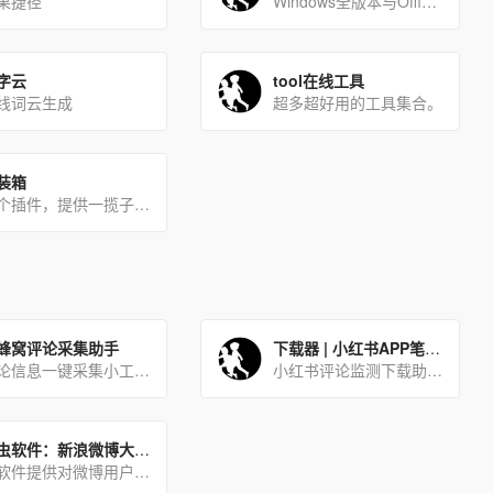
果捷径
Windows全版本与Office全版本镜像文件下载站
字云
tool在线工具
线词云生成
超多超好用的工具集合。
装箱
一个插件，提供一揽子服务
蜂窝评论采集助手
下载器 | 小红书APP笔记评论实时监测下载助手
评论信息一键采集小工具，不受网站最多加载5页的限制
小红书评论监测下载助手是帮助商家实时监测最新的潜在用户评论的工具，商家使用本工具可及时有效的第一时间获取同行及自己发布软文所吸引到的潜在用户。
爬虫软件：新浪微博大V博文采集助手
该软件提供对微博用户主页所有发布的博文的采集下载。字段有：微博正文，mid，uid，bid，博文链接(评论链接[…]