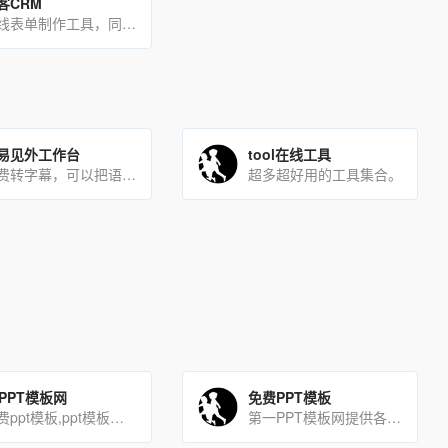
客CRM
在线表单制作工具，同时也是强大的客户信息处理和关系管理系统
易见外工作台
tool在线工具
免费转字幕，可以把语音转成字幕，大大提高制作字幕的工作效率
超多超好用的工具集合。
1PPT模板网
免费PPT模板
免费ppt模板,ppt模板下载,幻灯片模板 - 51PPT模板网
第一PPT模板网提供各类PPT模板免费下载