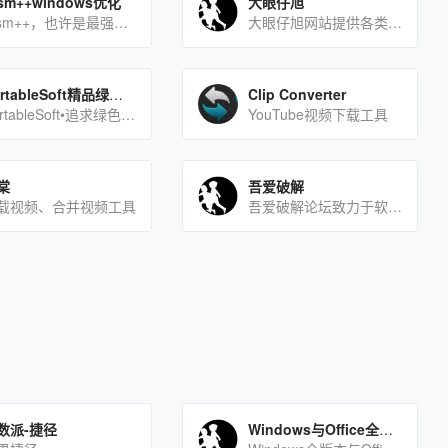
ism++windows优化
大眼仔旭
Dism++，也许是最强的windows优化工具。
大眼仔旭网站提供各类PC软件,绿色软件,手机游戏,安卓APP,汉化软件,软件教程,坚持每天更新大量软件及视频教[…]
PortableSoft精品绿色软件
Clip Converter
PortableSoft•追求绿色便携理念，打造清爽干净系统！
YouTube视频下载工具
棠
吾爱破解
载视频、合并视频工具
吾爱破解论坛致力于软件安全与病毒分析的前沿，丰富的技术版块交相辉映，由无数热衷于软件加密解密及反病毒爱好者共同[…]
数派-捷径
Windows与Office全版本镜像文件下载站