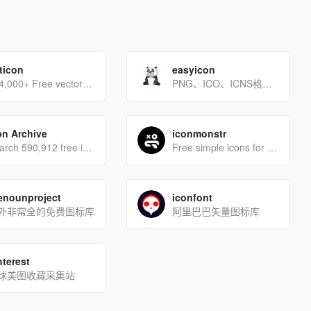
aticon
easyicon
634,000+ Free vector icons in SVG, PSD, PNG, EPS format or as ICON FONT.
PNG、ICO、ICNS格式图标搜索、图标下载服务
on Archive
iconmonstr
Search 590,912 free icons
Free simple icons for your next project
enounproject
iconfont
外非常全的免费图标库
阿里巴巴矢量图标库
nterest
球美图收藏采集站