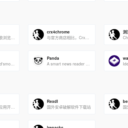
crx4chrome
浏
Chrome插件(谷歌浏览器插件)-提供Chrome商店中优秀的Chrome插件推荐与下载服务。Chrom[…]
与官方商店相比，Crx4Chrome给出的数据信息更加全面，热门扩展排行、热门应用排行、最新扩展等不同形式的[…]
Panda
wa
Discovertheworld'smostbeautifulplacesateveryope[…]
A smart news reader built for productivity.
Rexdl
be
提供最新的软件应用开发、破解方法以及刷机包
国外安卓破解软件下载站
国
lrepacks