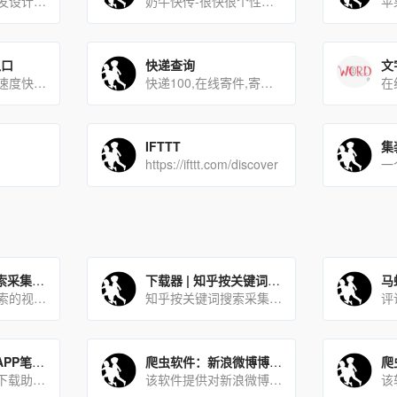
菜鸟工具，为开发设计人员提供在线工具，提供在线PHP、Python、CSS、JS调试，中文简繁体转换，进制[…]
奶牛快传-很快很个性的网盘
苹
入口
快递查询
文
阿里云盘是一款速度快、不打扰、够安全、易于分享的网盘，你可以在这里存储、管理和探索内容，尽情打造丰富的数字世界[…]
快递100,在线寄件,寄快递,快递查询,快递单号查询,快递网点查询,快递电话查询
在
IFTTT
集
https://ifttt.com/discover
采集器 | 快手搜索采集助手_采集快手视频搜索的视频结果
下载器 | 知乎按关键词搜索采集搜索问答及文章下载
马
采集快手视频搜索的视频结果
知乎按关键词搜索采集搜索问答及文章下载
下载器 | 小红书APP笔记下载助手
爬虫软件：新浪微博博文下评论含评论回复下载
小红书APP笔记下载助手是帮助用户按关键词搜索采集并下载达人笔记的一款工具软件。用户只需在软件当中输入想要查[…]
该软件提供对新浪微博博文下评论含评论回复采集下载。可下载的字段有：评论内容，用户id，时间、点赞数，二级评论数[…]