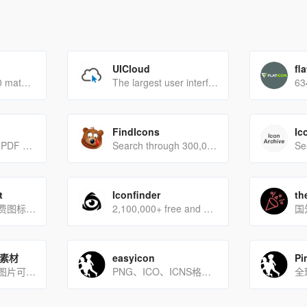
UICloud
fl
Access over 900 material system icons, available in a variety of sizes and densities, and as a web font.
The largest user interface design database in the world.
FindIcons
Ic
Icon Font, SVG, PDF & PNG Generator
Search through 300,000 free icons
t
Iconfinder
th
国外非常全的免费图标库，种类丰富
2,100,000+ free and premium vector icons.
国
片素材
easyicon
Pi
国外网站，全部图片可以免费下载，并且可商用
PNG、ICO、ICNS格式图标搜索、图标下载服务
全