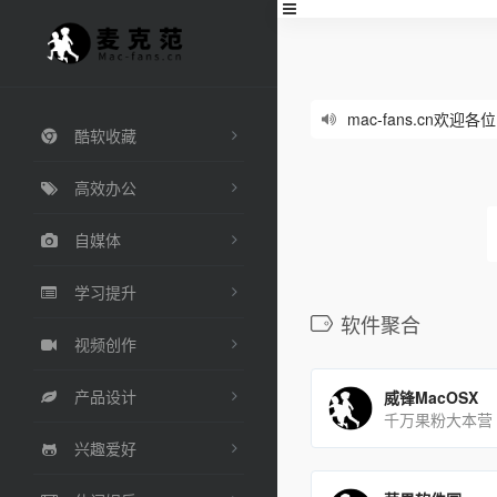
mac-fans.cn
酷软收藏
高效办公
自媒体
学习提升
软件聚合
视频创作
产品设计
威锋MacOSX
千万果粉大本营
兴趣爱好