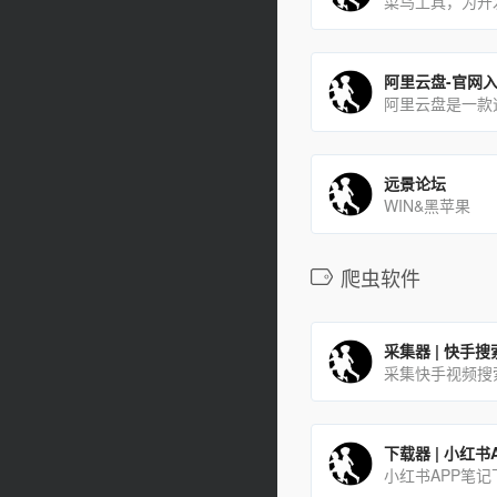
阿里云盘-官网
远景论坛
WIN&黑苹果
爬虫软件