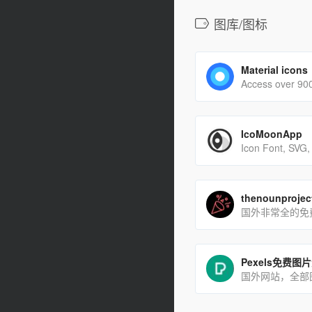
图库/图标
Material icons
IcoMoonApp
thenounprojec
Pexels免费图