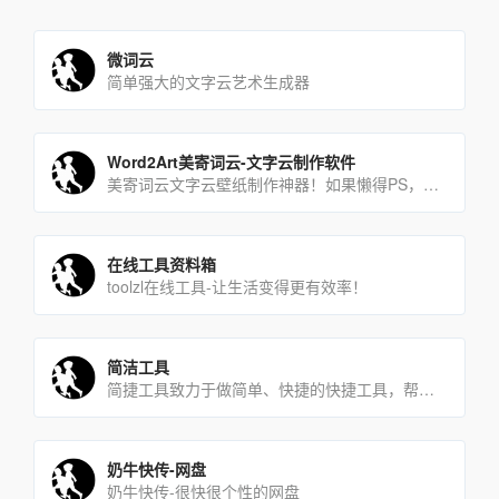
微词云
简单强大的文字云艺术生成器
Word2Art美寄词云-文字云制作软件
美寄词云文字云壁纸制作神器！如果懒得PS，只要上传图片，选好默认样式+输入文字，就能马上生成一个文字云壁纸，耗[…]
在线工具资料箱
toolzl在线工具-让生活变得更有效率！
简洁工具
简捷工具致力于做简单、快捷的快捷工具，帮助大家用最简捷的方式解决问题。
奶牛快传-网盘
奶牛快传-很快很个性的网盘