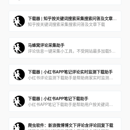
下载器 | 知乎按关键词搜索采集搜索问答及文章下载
知乎按关键词搜索采集搜索问答及文章下载
马蜂窝评论采集助手
评论信息一键采集小工具，不受网站最多加载5页的限制
下载器 | 小红书APP笔记评论实时监测下载助手
小红书评论监测下载助手是帮助商家实时监测最新的潜在用户评论的工具，商家使用本工具可及时有效的第一时间获取同行及自己发布软文所吸引到的潜在用户。
下载器 | 小红书APP笔记下载助手
小红书APP笔记下载助手是帮助用户按关键词搜索采集并下载达人笔记的一款工具软件。用户只需在软件当中输入想要查[…]
爬虫软件：新浪微博博文下评论含评论回复下载