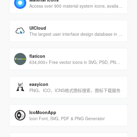
Access over 900 material system icons, available in a variety of sizes and densities, and as a web font.
UICloud
The largest user interface design database in the world.
flaticon
634,000+ Free vector icons in SVG, PSD, PNG, EPS format or as ICON FONT.
easyicon
PNG、ICO、ICNS格式图标搜索、图标下载服务
IcoMoonApp
Icon Font, SVG, PDF & PNG Generator