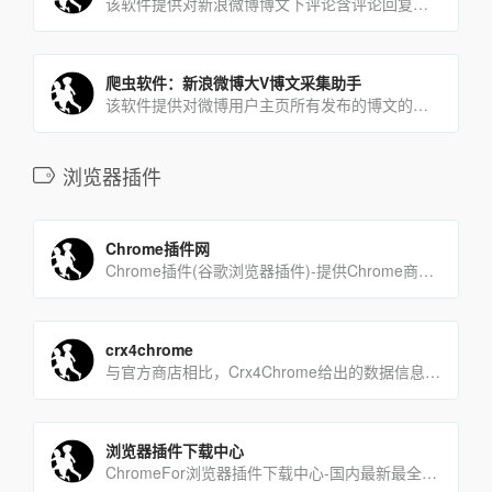
该软件提供对新浪微博博文下评论含评论回复采集下载。可下载的字段有：评论内容，用户id，时间、点赞数，二级评论数[…]
爬虫软件：新浪微博大V博文采集助手
该软件提供对微博用户主页所有发布的博文的采集下载。字段有：微博正文，mid，uid，bid，博文链接(评论链接[…]
浏览器插件
Chrome插件网
Chrome插件(谷歌浏览器插件)-提供Chrome商店中优秀的Chrome插件推荐与下载服务。Chrom[…]
crx4chrome
与官方商店相比，Crx4Chrome给出的数据信息更加全面，热门扩展排行、热门应用排行、最新扩展等不同形式的[…]
浏览器插件下载中心
ChromeFor浏览器插件下载中心-国内最新最全的浏览器chrome插件,应用,主题,下载中心。支持更新[…]