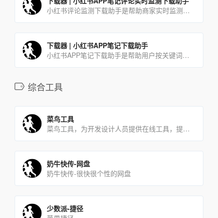
下载器 | 小红书APP笔记评论实时监测下载助手
小红书评论监测下载助手是帮助商家实时监测最新的潜在用户评论的工具，商家使用本工具可及时有效的第一时间获取同行及自己发布软文所吸引到的潜在用户。
下载器 | 小红书APP笔记下载助手
小红书APP笔记下载助手是帮助用户按关键词搜索采集并下载达人笔记的一款工具软件。用户只需在软件当中输入想要查[…]
综合工具
菜鸟工具
菜鸟工具，为开发设计人员提供在线工具，提供在线PHP、Python、CSS、JS调试，中文简繁体转换，进制[…]
奶牛快传-网盘
奶牛快传-很快很个性的网盘
少数派-捷径