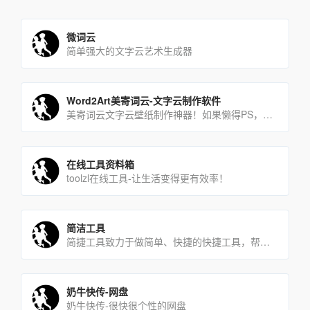
微词云
简单强大的文字云艺术生成器
Word2Art美寄词云-文字云制作软件
美寄词云文字云壁纸制作神器！如果懒得PS，只要上传图片，选好默认样式+输入文字，就能马上生成一个文字云壁纸，耗[…]
在线工具资料箱
toolzl在线工具-让生活变得更有效率！
简洁工具
简捷工具致力于做简单、快捷的快捷工具，帮助大家用最简捷的方式解决问题。
奶牛快传-网盘
奶牛快传-很快很个性的网盘