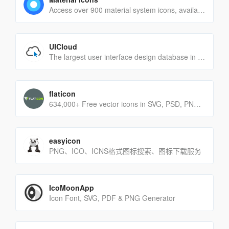
Access over 900 material system icons, available in a variety of sizes and densities, and as a web font.
UICloud
The largest user interface design database in the world.
flaticon
634,000+ Free vector icons in SVG, PSD, PNG, EPS format or as ICON FONT.
easyicon
PNG、ICO、ICNS格式图标搜索、图标下载服务
IcoMoonApp
Icon Font, SVG, PDF & PNG Generator