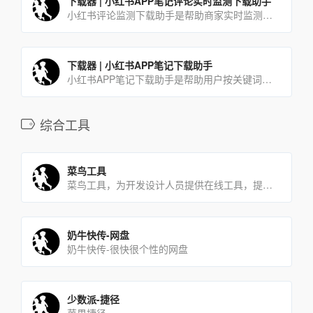
下载器 | 小红书APP笔记评论实时监测下载助手
小红书评论监测下载助手是帮助商家实时监测最新的潜在用户评论的工具，商家使用本工具可及时有效的第一时间获取同行及自己发布软文所吸引到的潜在用户。
下载器 | 小红书APP笔记下载助手
小红书APP笔记下载助手是帮助用户按关键词搜索采集并下载达人笔记的一款工具软件。用户只需在软件当中输入想要查[…]
综合工具
菜鸟工具
菜鸟工具，为开发设计人员提供在线工具，提供在线PHP、Python、CSS、JS调试，中文简繁体转换，进制[…]
奶牛快传-网盘
奶牛快传-很快很个性的网盘
少数派-捷径