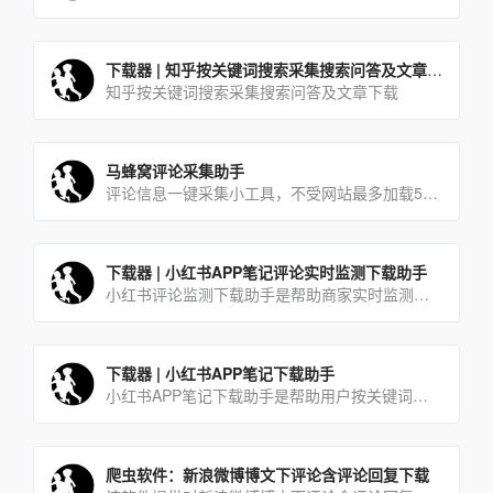
下载器 | 知乎按关键词搜索采集搜索问答及文章下载
知乎按关键词搜索采集搜索问答及文章下载
马蜂窝评论采集助手
评论信息一键采集小工具，不受网站最多加载5页的限制
下载器 | 小红书APP笔记评论实时监测下载助手
小红书评论监测下载助手是帮助商家实时监测最新的潜在用户评论的工具，商家使用本工具可及时有效的第一时间获取同行及自己发布软文所吸引到的潜在用户。
下载器 | 小红书APP笔记下载助手
小红书APP笔记下载助手是帮助用户按关键词搜索采集并下载达人笔记的一款工具软件。用户只需在软件当中输入想要查[…]
爬虫软件：新浪微博博文下评论含评论回复下载