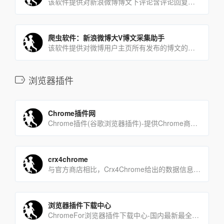
该软件提供对新浪微博博文下评论含评论回复采集下载。可下载的字段有：评论内容，用户id，时间、点赞数，二级评论数[…]
爬虫软件：新浪微博大V博文采集助手
该软件提供对微博用户主页所有发布的博文的采集下载。字段有：微博正文，mid，uid，bid，博文链接(评论链接[…]
浏览器插件
Chrome插件网
Chrome插件(谷歌浏览器插件)-提供Chrome商店中优秀的Chrome插件推荐与下载服务。Chrom[…]
crx4chrome
与官方商店相比，Crx4Chrome给出的数据信息更加全面，热门扩展排行、热门应用排行、最新扩展等不同形式的[…]
浏览器插件下载中心
ChromeFor浏览器插件下载中心-国内最新最全的浏览器chrome插件,应用,主题,下载中心。支持更新[…]