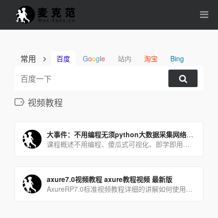
常用
百度
G
o
o
g
l
e
站内
淘宝
Bing
视频教程
大事件：不用编程无须python大数据采集网络爬虫从不懂到精通系列课程 上线了
课程概述不用编程、傻瓜式可视化、即学即用、解决99%以上的网站公开信息采集。通过本系列课你将能顺利的采集国[…]
axure7.0视频教程 axure教程视频 最新版
AxureRP7.0标准视频教程详细的讲解如何使用AxureRP7.0轻松制作WEB/APP线框图、可[…]