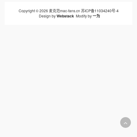
Copyright © 2026 麦克范mac-fans.cn
苏ICP备11034240号-4
Design by
Webstack
Modify by
一为