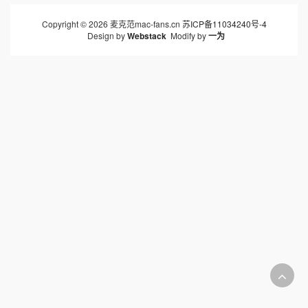
Copyright © 2026 麦克范mac-fans.cn
苏ICP备11034240号-4
Design by
Webstack
Modify by
一为