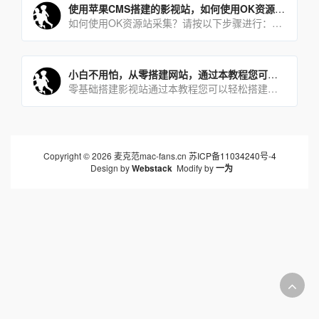
使用苹果CMS搭建的影视站，如何使用OK资源站采集？
如何使用OK资源站采集？请按以下步骤进行：依次点击【采集】-【自定义资源库】-【添加】，在弹出的对话框中填写[…]
小白不用怕，从零搭建网站，通过本教程您可以轻松搭建影视站小说站
零基础搭建影视站通过本教程您可以轻松搭建影视站,即刻加入站长行列,年薪百万不再是梦.你还在等什么?下面[…]
Copyright © 2026 麦克范mac-fans.cn
苏ICP备11034240号-4
Design by
Webstack
Modify by
一为