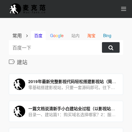
常用
百度
G
o
o
g
l
e
站内
淘宝
Bing
建站
2019年最新完整影视代码轻松搭建影视站（简约大气完整）
零基础搭建影视站，只要一套源码即可。往下看。演示站请访问：demo.v.futaike.net更多后台[…]
一篇文档说清新手小白建站全过程（以影视站建站为例，涵盖建站、推广、运营）
目录一、建站篇1：购买域名选择哪家？2：服务器在哪购买？3：网站不同时期的配置推荐？4：使用哪家DN[…]